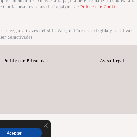
lquier momento si vuelves a la página de Personalizar cookies, a la 
 cómo las usamos, consulta la página de
Política de Cookies
.
s navegar a través del sitio Web, del área restringida y a utilizar 
ser desactivadas.
Política de Privacidad
Aviso Legal
Cerrar el banner de cookies RGPD
Aceptar