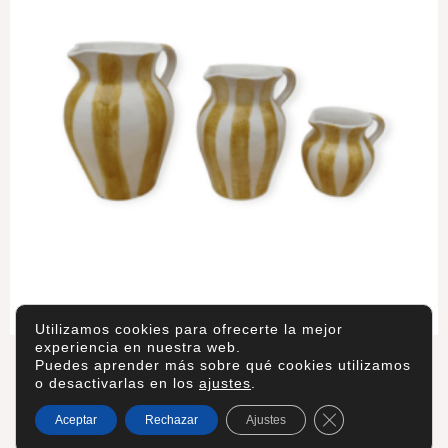
Utilizamos cookies para ofrecerte la mejor
experiencia en nuestra web.
Jarras
Puedes aprender más sobre qué cookies utilizamos
o desactivarlas en los
ajustes
.
7,40
€
-
19,70
€
Cerrar el banner 
Aceptar
Rechazar
Ajustes