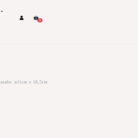
0
 Tamaño: ø11cm x 18,5cm