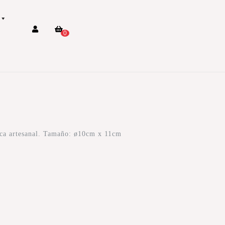
0
ica artesanal. Tamaño: ø10cm x 11cm