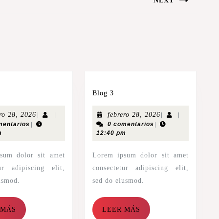
NEXT
Blog 3
ero 28, 2026
febrero 28, 2026
|
|
|
|
mentarios
|
0 comentarios
|
m
12:40 pm
Lorem ipsum dolor sit amet
ur adipiscing elit,
consectetur adipiscing elit,
usmod.
sed do eiusmod.
 MÁS
LEER MÁS