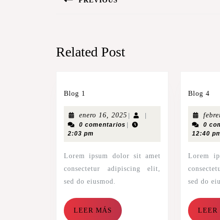
PREVIOUS
Related Post
Blog 1
Blog 4
enero 16, 2025
febr
|
|
0 comentarios
|
0 co
2:03 pm
12:40 p
Lorem ipsum dolor sit amet
Lorem ipsum dolor sit amet
consectetur adipiscing elit,
consectet
sed do eiusmod.
sed do ei
LEER MÁS
LEER